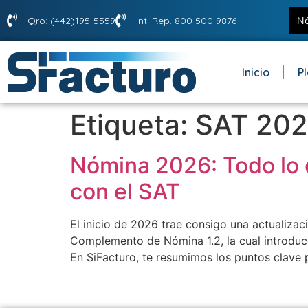
Qro: (442)195-5559
Int. Rep. 800 500 9876
Inicio
P
Etiqueta:
SAT 20
Nómina 2026: Todo lo q
con el SAT
El inicio de 2026 trae consigo una actualizac
Complemento de Nómina 1.2, la cual introduce
En SiFacturo, te resumimos los puntos clave 