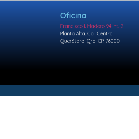
Oficina
Francisco I. Madero 94 Int. 2
Planta Alta. Col. Centro.
Querétaro, Qro. CP. 76000