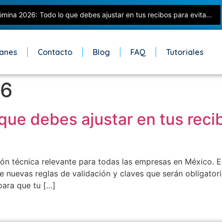
Nómina 2026: Todo lo que debes ajustar en tus recibos para evitar errores con el SAT
lanes
Contacto
Blog
FAQ
Tutoriales
26
ue debes ajustar en tus recib
ión técnica relevante para todas las empresas en México. E
 nuevas reglas de validación y claves que serán obligatoria
para que tu […]