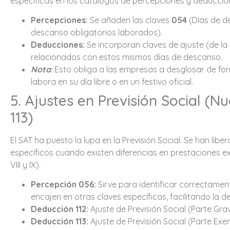
específicas en los catálogos de percepciones y deduccio
Percepciones:
Se añaden las claves
054
(Días de d
descanso obligatorios laborados).
Deducciones:
Se incorporan claves de ajuste (de la
relacionados con estos mismos días de descanso.
Nota
:
Esto obliga a las empresas a desglosar de f
labora en su día libre o en un festivo oficial.
5. Ajustes en Previsión Social (N
113)
El SAT ha puesto la lupa en la Previsión Social. Se han libe
específicos cuando existen diferencias en prestaciones ex
VIII y IX).
Percepción 056:
Sirve para identificar correctament
encajen en otras claves específicas, facilitando la de
Deducción 112:
Ajuste de Previsión Social (Parte Gra
Deducción 113:
Ajuste de Previsión Social (Parte Exen