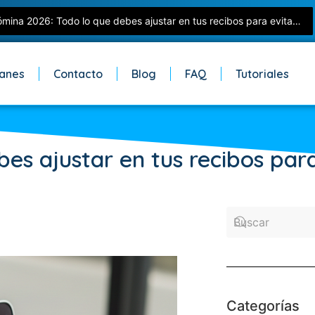
Nómina 2026: Todo lo que debes ajustar en tus recibos para evitar errores con el SAT
lanes
Contacto
Blog
FAQ
Tutoriales
es ajustar en tus recibos para
Categorías