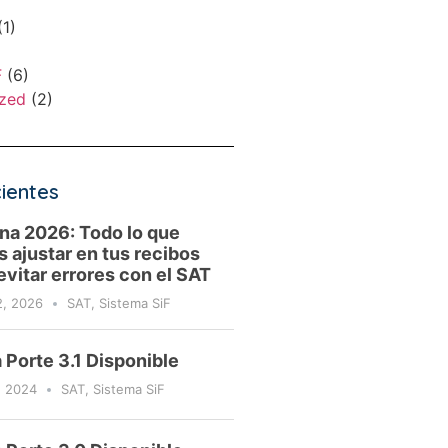
1)
F
(6)
ized
(2)
ientes
na 2026: Todo lo que
 ajustar en tus recibos
evitar errores con el SAT
2, 2026
SAT
,
Sistema SiF
 Porte 3.1 Disponible
9, 2024
SAT
,
Sistema SiF