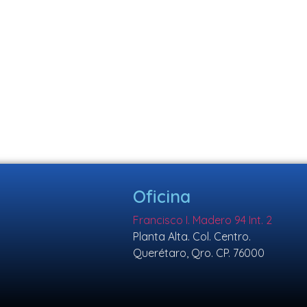
Oficina
Francisco I. Madero 94 Int. 2
Planta Alta. Col. Centro.
Querétaro, Qro. CP. 76000