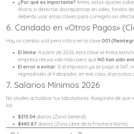
¿Por qué es importante?
Antes, estos ajustes solí
Ahora, si detectas discrepancias en vales, fondos d
deberás usar estas claves para corregirlo sin afectar
6. Candado en «Otros Pagos» (Cl
Hay un cambio sutil pero crítico en la clave
001 (Reintegr
El límite:
A partir de 2026, esta clave se limita estri
empresa retuvo «de más» pero que
NO han sido en
El error a evitar:
Si el impuesto ya se pagó al SAT, 
regresárselo al trabajador; en ese caso, el proceso 
7. Salarios Mínimos 2026
No olvides actualizar tus tabuladores. Asegúrate de que
los:
$315.04
diarios (Zona General).
$440.87
diarios (Zona Libre de la Frontera Norte).