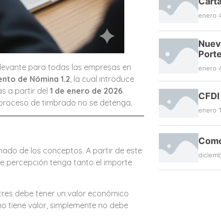
Carta
enero 
Nueva
Porte
relevante para todas las empresas en
enero 
ento de Nómina 1.2
, la cual introduce
s a partir del
1 de enero de 2026
.
CFDI 
 proceso de timbrado no se detenga.
enero 
Como 
enado de los conceptos. A partir de este
diciemb
de percepción tenga tanto el importe
res debe tener un valor económico
no tiene valor, simplemente no debe