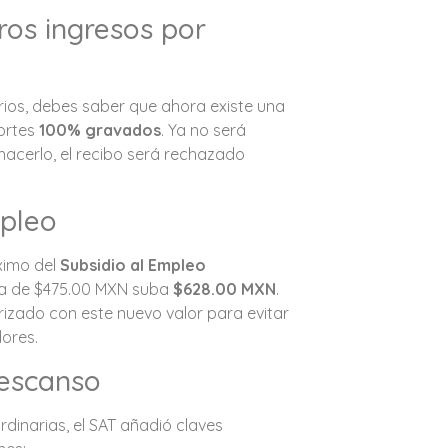
tros ingresos por
rios, debes saber que ahora existe una
portes
100% gravados
. Ya no será
hacerlo, el recibo será rechazado
.
mpleo
áximo del
Subsidio al Empleo
era de $475.00 MXN suba
$628.00 MXN
.
izado con este nuevo valor para evitar
dores.
Descanso
dinarias, el SAT añadió claves