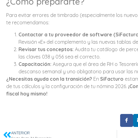
¿Cómo prepararte?
Para evitar errores de timbrado (especialmente los nuev
te recomendamos:
Contactar a tu proveedor de software (SiFacturo
Revisión «E» del complemento y las nuevas tablas de
Revisar tus conceptos:
Audita tu catálogo de perc
las claves 038 y 056 sea el correcto.
Capacitación:
Asegura que el área de RH o Tesorería
descanso semanal y uno obligatorio para usar las 
¿Necesitas ayuda con la transición?
En
SiFacturo
estamo
de tus cálculos y la configuración de tu nómina 2026.
¡Co
fiscal hoy mismo!
ANTERIOR