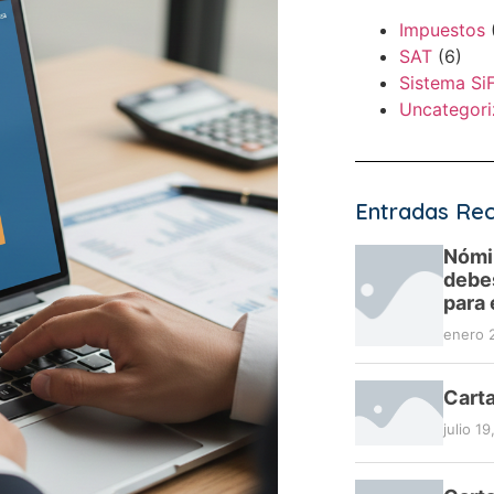
Impuestos
(
SAT
(6)
Sistema Si
Uncategor
Entradas Rec
Nómi
debes
para 
enero 
Carta
julio 1