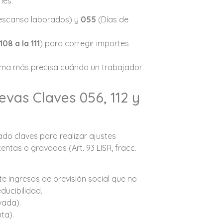
nes:
escanso laborados) y
055
(Días de
108 a la 111
) para corregir importes
orma más precisa cuándo un trabajador
uevas Claves 056, 112 y
rado claves para realizar ajustes
entas o gravadas (Art. 93 LISR, fracc.
e ingresos de previsión social que no
ducibilidad.
vada).
ta).