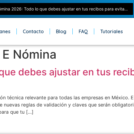
Nómina 2026: Todo lo que debes ajustar en tus recibos para evitar errores con el SAT
lanes
Contacto
Blog
FAQ
Tutoriales
n E Nómina
ue debes ajustar en tus recib
ión técnica relevante para todas las empresas en México. E
 nuevas reglas de validación y claves que serán obligatoria
para que tu […]