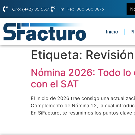
Qro: (442)195-5559
Int. Rep. 800 500 9876
Inicio
P
Etiqueta:
Revisió
Nómina 2026: Todo lo q
con el SAT
El inicio de 2026 trae consigo una actualizac
Complemento de Nómina 1.2, la cual introduce
En SiFacturo, te resumimos los puntos clave 