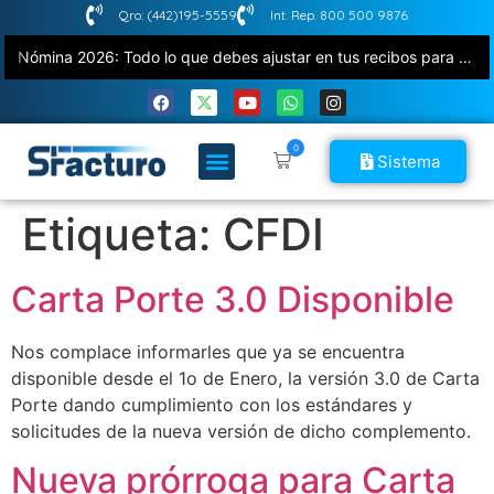
Qro: (442)195-5559
Int. Rep. 800 500 9876
Nómina 2026: Todo lo que debes ajustar en tus recibos para evitar errores con el SAT
0
Sistema
Etiqueta:
CFDI
Carta Porte 3.0 Disponible
Nos complace informarles que ya se encuentra
disponible desde el 1o de Enero, la versión 3.0 de Carta
Porte dando cumplimiento con los estándares y
solicitudes de la nueva versión de dicho complemento.
Nueva prórroga para Carta