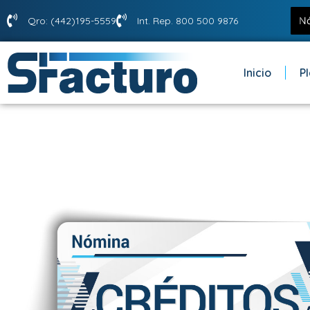
Qro: (442)195-5559
Int. Rep. 800 500 9876
Inicio
P