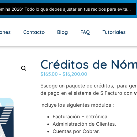
Nómina 2026: Todo lo que debes ajustar en tus recibos para evitar errores con el SAT
lanes
Contacto
Blog
FAQ
Tutoriales
Créditos de Nóm
$
165.00
-
$
16,200.00
Escoge un paquete de créditos, para ge
de pago en el sistema de SiFacturo con
v
Incluye los siguientes módulos :
Facturación Electrónica.
Administración de Clientes.
Cuentas por Cobrar.